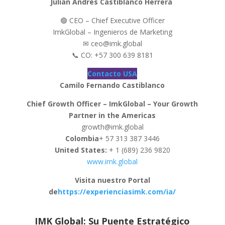
Julian Andrés Castiblanco Herrera
🟢 CEO – Chief Executive Officer
ImkGlobal – Ingenieros de Marketing
✉ ceo@imk.global
📞 CO: +57 300 639 8181
Contacto USA
Camilo Fernando Castiblanco
Chief Growth Officer – ImkGlobal – Your Growth
Partner in the Americas
growth@imk.global
Colombia
+ 57 313 387 3446
United States:
+ 1 (689) 236 9820
www.imk.global
Visita nuestro Portal
de
https://experienciasimk.com/ia/
IMK Global: Su Puente Estratégico