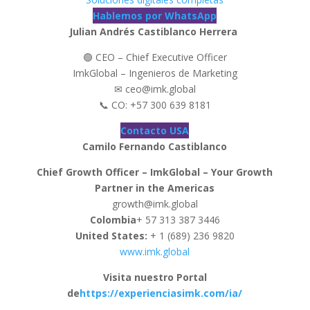
Hablemos por WhatsApp
Julian Andrés Castiblanco Herrera
🟢 CEO – Chief Executive Officer
ImkGlobal – Ingenieros de Marketing
✉ ceo@imk.global
📞 CO: +57 300 639 8181
Contacto USA
Camilo Fernando Castiblanco
Chief Growth Officer – ImkGlobal – Your Growth
Partner in the Americas
growth@imk.global
Colombia
+ 57 313 387 3446
United States:
+ 1 (689) 236 9820
www.imk.global
Visita nuestro Portal
de
https://experienciasimk.com/ia/