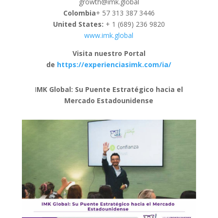
growth@imk.global
Colombia
+ 57 313 387 3446
United States:
+ 1 (689) 236 9820
www.imk.global
Visita nuestro Portal
de
https://experienciasimk.com/ia/
I
MK Global: Su Puente Estratégico hacia el
Mercado Estadounidense