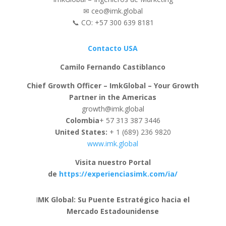
✉ ceo@imk.global
📞 CO: +57 300 639 8181
Contacto USA
Camilo Fernando Castiblanco
Chief Growth Officer – ImkGlobal – Your Growth
Partner in the Americas
growth@imk.global
Colombia
+ 57 313 387 3446
United States:
+ 1 (689) 236 9820
www.imk.global
Visita nuestro Portal
de
https://experienciasimk.com/ia/
I
MK Global: Su Puente Estratégico hacia el
Mercado Estadounidense