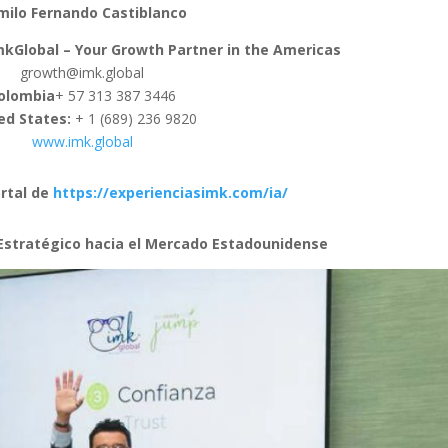
milo Fernando Castiblanco
ImkGlobal – Your Growth Partner in the Americas
growth@imk.global
olombia
+ 57 313 387 3446
ed States:
+ 1 (689) 236 9820
www.imk.global
rtal de
https://experienciasimk.com/ia/
 Estratégico hacia el Mercado Estadounidense