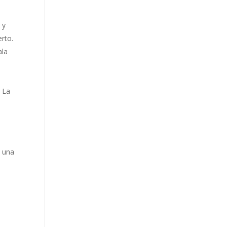
 y
erto.
ala
. La
e una