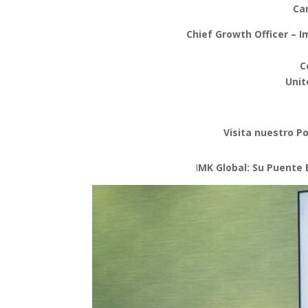
Ca
Chief Growth Officer – 
C
Unit
Visita nuestro Po
I
MK Global: Su Puente