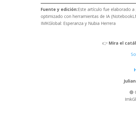
Fuente y edición:
Este artículo fue elaborado a
optimizado con herramientas de IA (NotebookLM
IMKGlobal: Esperanza y Nubia Herrera
👉
Mira el catá
So
Julia
🟢 
ImkGl