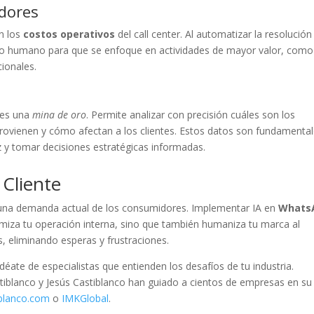
dores
en los
costos operativos
del call center. Al automatizar la resolución
quipo humano para que se enfoque en actividades de mayor valor, como
cionales.
es una
mina de oro
. Permite analizar con precisión cuáles son los
ovienen y cómo afectan a los clientes. Estos datos son fundamenta
z y tomar decisiones estratégicas informadas.
 Cliente
s una demanda actual de los consumidores. Implementar IA en
Whats
miza tu operación interna, sino que también humaniza tu marca al
, eliminando esperas y frustraciones.
odéate de especialistas que entienden los desafíos de tu industria.
tiblanco y Jesús Castiblanco han guiado a cientos de empresas en su
iblanco.com
o
IMKGlobal
.