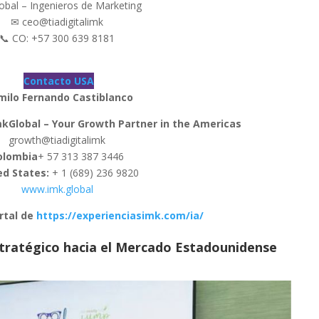
obal – Ingenieros de Marketing
✉ ceo@tiadigitalimk
📞 CO: +57 300 639 8181
Contacto USA
milo Fernando Castiblanco
mkGlobal – Your Growth Partner in the Americas
growth@tiadigitalimk
olombia
+ 57 313 387 3446
ed States:
+ 1 (689) 236 9820
www.imk.global
rtal de
https://experienciasimk.com/ia/
stratégico hacia el Mercado Estadounidense