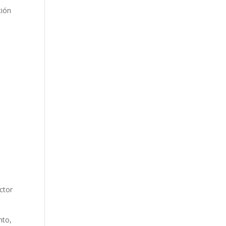
ción
ctor
nto,