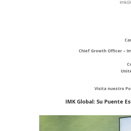
ImkGl
Ca
Chief Growth Officer – I
C
Unit
Visita nuestro Po
IMK Global: Su Puente E