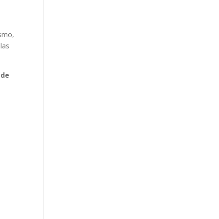
ismo,
las
sde
s