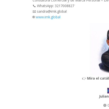
Consultora Comercial y de Marca Personal – Dir
📞 WhatsApp: 3217008827
📧 sandra@imk.global
🌐
www.imk.global
👉
Mira el cat
Julia
🟢 