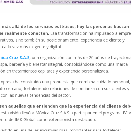
 más allá de los servicios estéticos; hoy las personas buscan
que realmente conecten.
Esa transformación ha impulsado a empr
rativos, sino también su posicionamiento, experiencia de cliente y
cada vez más exigente y digital.
ica Cruz S.A.S
, una organización con más de 20 años de trayectori
 spa, barbería y bienestar integral, consolidándose como una marca
ción en tratamientos capilares y experiencia personalizada.
a empresa ha construido una propuesta que combina cuidado personal,
to cercano, fortaleciendo relaciones de confianza con sus clientes y
con las nuevas tendencias del sector.
on aquellas que entienden que la experiencia del cliente deb
sta visión llevó a Mónica Cruz S.A.S a participar en el programa Fáb
ento de IMK Global como extensionista destacado.
vertido en una de las iniciativas más importantes para fortalecer