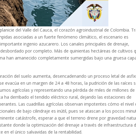
anicie del Valle del Cauca, el corazón agroindustrial de Colombia. T
umpidas asociadas a un fuerte fenómeno climático, el escenario es
importante ingenio azucarero. Los canales principales de drenaje,
n desbordado por completo. Más de quinientas hectáreas de cultivos 
tima han amanecido completamente sumergidas bajo una gruesa cap
turación del suelo aumenta, desencadenando un proceso letal de asfix
o se evacúa en un margen de 24 a 48 horas, la pudrición de las raíces 
sumos agrícolas y representando una pérdida de miles de millones de
a ha derribado el tendido eléctrico rural, dejando las estaciones de
erantes. Las cuadrillas agrícolas observan impotentes cómo el nivel 
nales de bajo cilindraje es inútil, pues se atascan a los pocos minu
inminente catástrofe, esperar a que el terreno drene por gravedad natu
instante donde la optimización del drenaje a través de infraestructura 
en el único salvavidas de la rentabilidad.