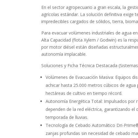
En el sector agropecuario a gran escala, la ges
agrícolas estándar. La solución definitiva exige
impredecibles cargados de sólidos, tierra, biomas
Para evacuar volúmenes industriales de agua e
Alta Capacidad (flota Xylem / Godwin) es la r
por motor diésel están diseñadas estructuralme
autonomía implacable.
Soluciones y Ficha Técnica Destacada (Sistemas
Volúmenes de Evacuación Masiva: Equipos di
achicar hasta 25.000 metros cúbicos de agua 
hectáreas de cultivo en tiempo récord.
Autonomía Energética Total: Impulsados por r
dependen de la red eléctrica, garantizando el 
temporada de lluvias.
Tecnología de Cebado Automático Dri-Prime®:
zanjas profundas sin necesidad de cebado man