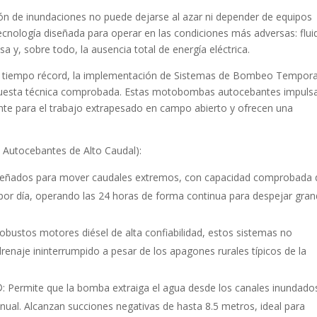
tión de inundaciones no puede dejarse al azar ni depender de equipos
 tecnología diseñada para operar en las condiciones más adversas: flu
a y, sobre todo, la ausencia total de energía eléctrica.
n tiempo récord, la implementación de Sistemas de Bombeo Tempora
espuesta técnica comprobada. Estas motobombas autocebantes impuls
nte para el trabajo extrapesado en campo abierto y ofrecen una
 Autocebantes de Alto Caudal):
señados para mover caudales extremos, con capacidad comprobada 
por día, operando las 24 horas de forma continua para despejar gra
obustos motores diésel de alta confiabilidad, estos sistemas no
drenaje ininterrumpido a pesar de los apagones rurales típicos de la
 Permite que la bomba extraiga el agua desde los canales inundado
ual. Alcanzan succiones negativas de hasta 8.5 metros, ideal para