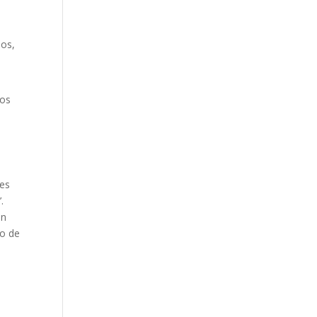
sos,
ros
les
.
on
to de