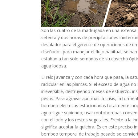
Son las cuatro de la madrugada en una extensa pl
setenta y dos horas de precipitaciones ininterr
desolador para el gerente de operaciones de un 
diseñados para manejar el flujo habitual, se ha
estaban a tan solo semanas de su cosecha óp
agua lodosa.
El reloj avanza y con cada hora que pasa, la sa
radicular en las plantas. Si el exceso de agua n
irreversible, destruyendo meses de esfuerzo, in
pesos. Para agravar aún más la crisis, la torment
bombeo eléctricas estacionarias totalmente inop
agua sigue subiendo; usar motobombas convencio
con el lodo y los restos vegetales. Frente a la 
signifi­ca aceptar la quiebra. Es en este preciso 
bombeo temporal de trabajo pesado se convierte 