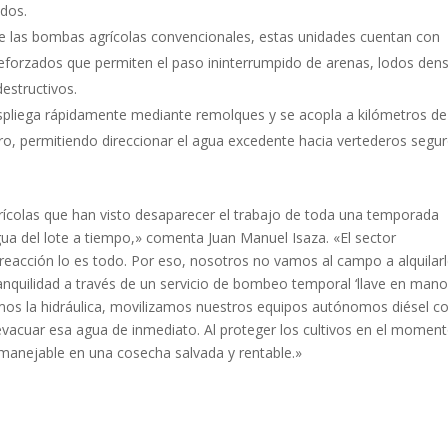
ados.
 de las bombas agrícolas convencionales, estas unidades cuentan con
eforzados que permiten el paso ininterrumpido de arenas, lodos den
estructivos.
despliega rápidamente mediante remolques y se acopla a kilómetros de
ro, permitiendo direccionar el agua excedente hacia vertederos segu
rícolas que han visto desaparecer el trabajo de toda una temporada
a del lote a tiempo,» comenta Juan Manuel Isaza. «El sector
 reacción lo es todo. Por eso, nosotros no vamos al campo a alquilar
anquilidad a través de un servicio de bombeo temporal ‘llave en mano’
mos la hidráulica, movilizamos nuestros equipos autónomos diésel c
evacuar esa agua de inmediato. Al proteger los cultivos en el momen
manejable en una cosecha salvada y rentable.»