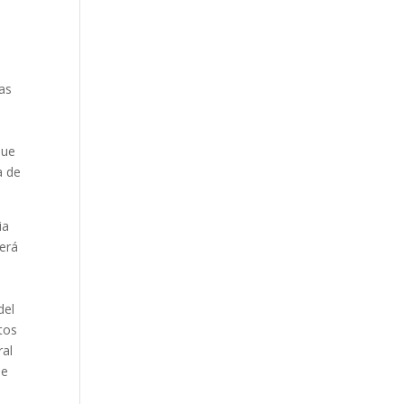
ras
que
a de
ia
será
del
tos
ral
de