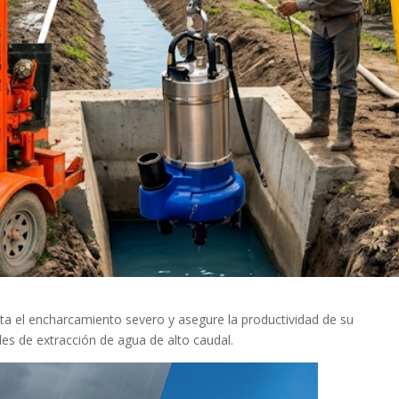
ta el encharcamiento severo y asegure la productividad de su
s de extracción de agua de alto caudal.