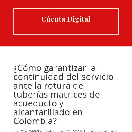
Cúcuta Digital
¿Cómo garantizar la
continuidad del servicio
ante la rotura de
tuberías matrices de
acueducto y
alcantarillado en
Colombia?
por
TIA DIGITAL IMK
|
Jun 10, 2026
|
Uncategorized
|