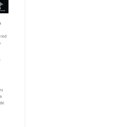
a
 red
.
s
es
a
 de
s