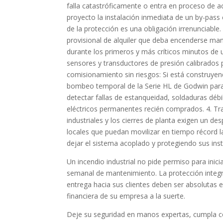
falla catastróficamente o entra en proceso de ac
proyecto la instalación inmediata de un by-pas
de la protección es una obligación irrenunciabl
provisional de alquiler que deba encenderse man
durante los primeros y más críticos minutos de 
sensores y transductores de presión calibrados p
comisionamiento sin riesgos: Si está construyend
bombeo temporal de la Serie HL de Godwin para i
detectar fallas de estanqueidad, soldaduras déb
eléctricos permanentes recién comprados. 4. Tr
industriales y los cierres de planta exigen un des
locales que puedan movilizar en tiempo récord la
dejar el sistema acoplado y protegiendo sus inst
Un incendio industrial no pide permiso para inic
semanal de mantenimiento. La protección integra
entrega hacia sus clientes deben ser absolutas e
financiera de su empresa a la suerte.
Deje su seguridad en manos expertas, cumpla con