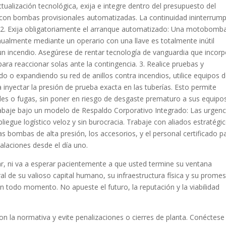
tualización tecnológica, exija e integre dentro del presupuesto del
s con bombas provisionales automatizadas. La continuidad ininterrum
e. 2. Exija obligatoriamente el arranque automatizado: Una motobomb
ualmente mediante un operario con una llave es totalmente inútil
un incendio. Asegúrese de rentar tecnología de vanguardia que incor
ara reaccionar solas ante la contingencia. 3. Realice pruebas y
o o expandiendo su red de anillos contra incendios, utilice equipos 
nyectar la presión de prueba exacta en las tuberías. Esto permite
iles o fugas, sin poner en riesgo de desgaste prematuro a sus equipo
abaje bajo un modelo de Respaldo Corporativo Integrado: Las urgenc
pliegue logístico veloz y sin burocracia. Trabaje con aliados estratégi
s bombas de alta presión, los accesorios, y el personal certificado p
alaciones desde el día uno.
iar, ni va a esperar pacientemente a que usted termine su ventana
l de su valioso capital humano, su infraestructura física y su prome
n todo momento. No apueste el futuro, la reputación y la viabilidad
 la normativa y evite penalizaciones o cierres de planta. Conéctese