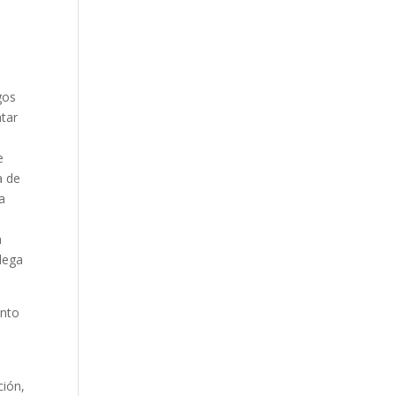
gos
atar
e
a de
a
a
llega
ento
ción,