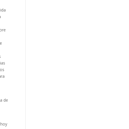
pida
a
pore
de
s
ias
cos
ara
sa de
 hoy