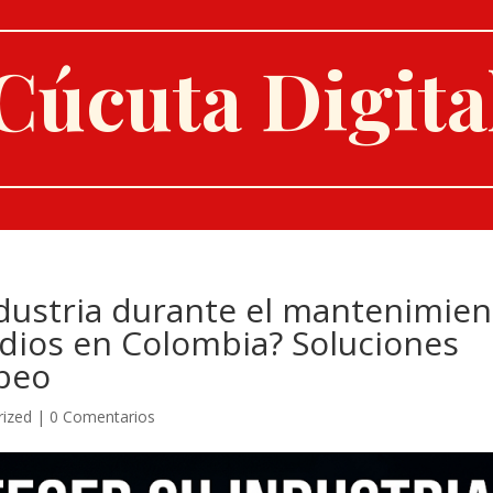
Cúcuta Digita
dustria durante el mantenimien
ndios en Colombia? Soluciones
beo
rized
|
0 Comentarios