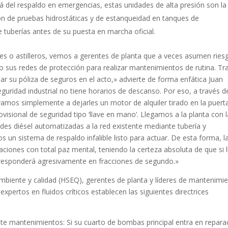
á del respaldo en emergencias, estas unidades de alta presión son la
ón de pruebas hidrostáticas y de estanqueidad en tanques de
uberías antes de su puesta en marcha ofi­cial.
es o astilleros, vemos a gerentes de planta que a veces asumen ries
o sus redes de protección para realizar mantenimientos de rutina. Tr
ar su póliza de seguros en el acto,» advierte de forma enfática Juan
ridad industrial no tiene horarios de descanso. Por eso, a través d
vamos simplemente a dejarles un motor de alquiler tirado en la puert
visional de seguridad tipo ‘llave en mano’. Llegamos a la planta con l
des diésel automatizadas a la red existente mediante tubería y
s un sistema de respaldo infalible listo para actuar. De esta forma, l
aciones con total paz mental, teniendo la certeza absoluta de que si 
a responderá agresivamente en fracciones de segundo.»
ambiente y calidad (HSEQ), gerentes de planta y líderes de mantenimi
expertos en fluidos críticos establecen las siguientes directrices
te mantenimientos: Si su cuarto de bombas principal entra en repara