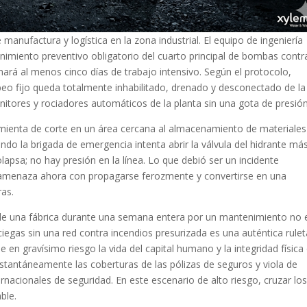
anufactura y logística en la zona industrial. El equipo de ingeniería
enimiento preventivo obligatorio del cuarto principal de bombas contr
rá al menos cinco días de trabajo intensivo. Según el protocolo,
beo fijo queda totalmente inhabilitado, drenado y desconectado de la
onitores y rociadores automáticos de la planta sin una gota de presión
mienta de corte en un área cercana al almacenamiento de materiales
do la brigada de emergencia intenta abrir la válvula del hidrante má
apsa; no hay presión en la línea. Lo que debió ser un incidente
 amenaza ahora con propagarse ferozmente y convertirse en una
ras.
 de una fábrica durante una semana entera por un mantenimiento no 
iegas sin una red contra incendios presurizada es una auténtica rulet
 en gravísimo riesgo la vida del capital humano y la integridad física
nstantáneamente las coberturas de las pólizas de seguros y viola de
rnacionales de seguridad. En este escenario de alto riesgo, cruzar lo
ble.