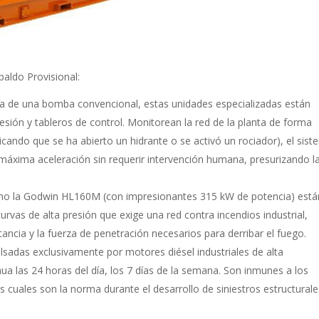
aldo Provisional:
cia de una bomba convencional, estas unidades especializadas están
ión y tableros de control. Monitorean la red de la planta de forma
icando que se ha abierto un hidrante o se activó un rociador), el sis
máxima aceleración sin requerir intervención humana, presurizando l
omo la Godwin HL160M (con impresionantes 315 kW de potencia) está
rvas de alta presión que exige una red contra incendios industrial,
tancia y la fuerza de penetración necesarios para derribar el fuego.
ulsadas exclusivamente por motores diésel industriales de alta
nua las 24 horas del día, los 7 días de la semana. Son inmunes a los
los cuales son la norma durante el desarrollo de siniestros estructural