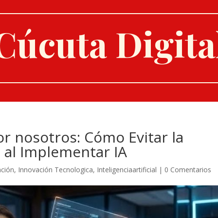
Cúcuta Digita
or nosotros: Cómo Evitar la
s al Implementar IA
ación
,
Innovación Tecnologica
,
Inteligenciaartificial
|
0 Comentarios