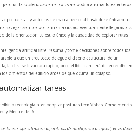
, pero un fallo silencioso en el software podría arruinar lotes enteros
tar propuestas y artículos de marca personal basándose únicamente
ra navegar siempre por la misma ciudad; eventualmente llegarás a t
o de la orientación, tu estilo único y la capacidad de explorar rutas
inteligencia artificial filtre, resuma y tome decisiones sobre todos los
arable a que un arquitecto delegue el diseño estructural de un
da; la obra se levantará rápido, pero el líder carecerá del entendimie
en los cimientos del edificio antes de que ocurra un colapso.
 automatizar tareas
ohibir la tecnología ni en adoptar posturas tecnófobas. Como menci
com y Mentor de IA:
gar tareas operativas en algoritmos de inteligencia artificial; el verdad