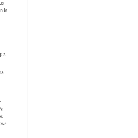
us
n la
ipo.
na
r
de
l:
 que