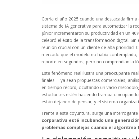
Corría el año 2025 cuando una destacada firma
sistema de IA generativa para automatizar la r
júnior incrementaron su productividad en un 40
celebró el éxito de la transformación digital. 
reunión crucial con un cliente de alta prioridad.
mercado que el modelo no había contemplado, el 
reporte en segundos, pero no comprendían la lóg
Este fenómeno real ilustra una preocupante re
finales —ya sean propuestas comerciales, análi
en tiempo récord, ocultando un vacío metodoló
estudiantes estén haciendo trampa o «copiando
están dejando de pensar, y el sistema organizati
Frente a esta coyuntura, surge una interrogante 
corporativa esté incubando una generación
problemas complejos cuando el algoritmo f