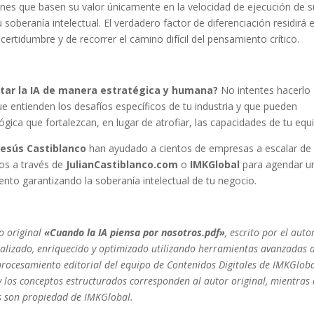
nes que basen su valor únicamente en la velocidad de ejecución de s
beranía intelectual. El verdadero factor de diferenciación residirá e
ertidumbre y de recorrer el camino difícil del pensamiento crítico.
tar la IA de manera estratégica y humana?
No intentes hacerlo
ue entienden los desafíos específicos de tu industria y que pueden
ica que fortalezcan, en lugar de atrofiar, las capacidades de tu equ
Jesús Castiblanco
han ayudado a cientos de empresas a escalar de
los a través de
JulianCastiblanco.com
o
IMKGlobal
para agendar u
ento garantizando la soberanía intelectual de tu negocio.
o original
«Cuando la IA piensa por nosotros.pdf»
, escrito por el auto
nalizado, enriquecido y optimizado utilizando herramientas avanzadas 
 y procesamiento editorial del equipo de Contenidos Digitales de IMKGloba
 los conceptos estructurados corresponden al autor original, mientras
os son propiedad de IMKGlobal.