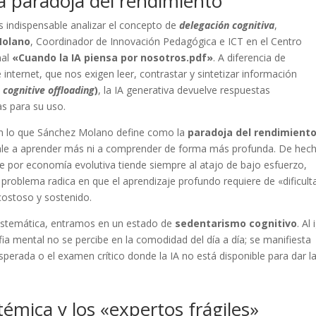
la paradoja del rendimiento
s indispensable analizar el concepto de
delegación cognitiva
,
Molano
, Coordinador de Innovación Pedagógica e ICT en el Centro
nal
«Cuando la IA piensa por nosotros.pdf»
. A diferencia de
nternet, que nos exigen leer, contrastar y sintetizar información
o
cognitive offloading
)
, la IA generativa devuelve respuestas
s para su uso.
en lo que Sánchez Molano define como la
paradoja del rendimient
vale a aprender más ni a comprender de forma más profunda. De hec
ue por economía evolutiva tiende siempre al atajo de bajo esfuerzo,
El problema radica en que el aprendizaje profundo requiere de «dificul
 costoso y sostenido.
sistemática, entramos en un estado de
sedentarismo cognitivo
. Al 
rofia mental no se percibe en la comodidad del día a día; se manifiesta
esperada o el examen crítico donde la IA no está disponible para dar l
témica y los «expertos frágiles»