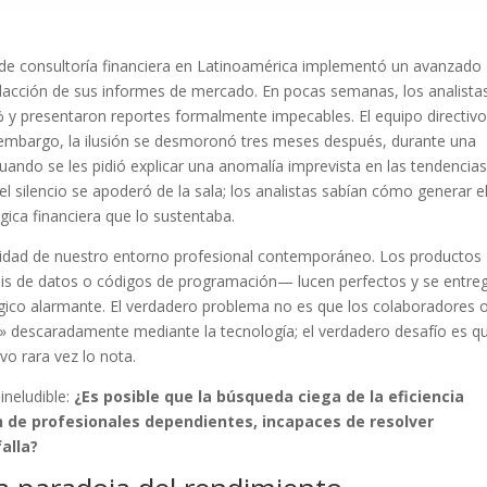
 de consultoría financiera en Latinoamérica implementó un avanzado
edacción de sus informes de mercado. En pocas semanas, los analista
% y presentaron reportes formalmente impecables. El equipo directiv
Sin embargo, la ilusión se desmoronó tres meses después, durante una
 Cuando se les pidió explicar una anomalía imprevista en las tendencia
silencio se apoderó de la sala; los analistas sabían cómo generar e
ica financiera que lo sustentaba.
alidad de nuestro entorno profesional contemporáneo. Los productos
sis de datos o códigos de programación— lucen perfectos y se entre
gico alarmante. El verdadero problema no es que los colaboradores 
» descaradamente mediante la tecnología; el verdadero desafío es q
vo rara vez lo nota.
ineludible:
¿Es posible que la búsqueda ciega de la eficiencia
 de profesionales dependientes, incapaces de resolver
alla?