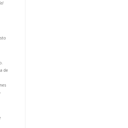
el
a
Esto
o.
la de
ones
o
e