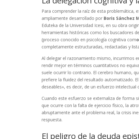
La delegación cognitiva y 
Para comprender la raíz de esta problemática, e
ampliamente desarrollado por
Boris Sánchez 
Eduteka de la Universidad Icesi, en su obra origi
herramientas históricas como los buscadores de i
(proceso conocido en psicología cognitiva com
completamente estructuradas, redactadas y lista
Al delegar el razonamiento mismo, incurrimos 
rendir mejor en términos cuantitativos no equi
suele ocurrir lo contrario. El cerebro humano, q
prefiere la fluidez del resultado automatizado. 
deseables», es decir, de un esfuerzo intelectual
Cuando este esfuerzo se externaliza de forma 
que ocurre con la falta de ejercicio físico, la at
abruptamente ante el problema real, la crisis in
respuesta.
El peligro de la deuda epis