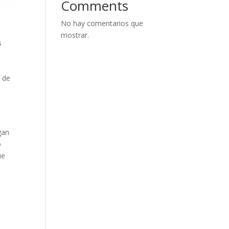
Comments
No hay comentarios que
mostrar.
s
o
s de
l
gan
o
ue