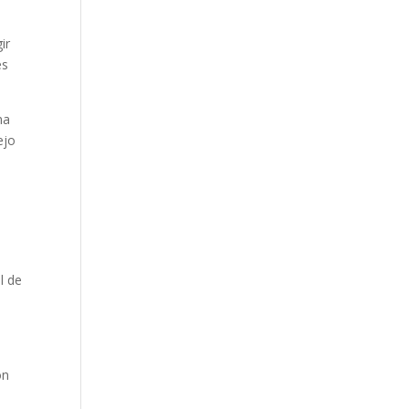
ir
es
ma
ejo
l de
ón