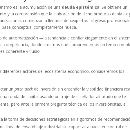
arismo es la acumulación de una
deuda epistémica
. Se obtiene un
nto y la comprensión que la elaboración de dicho producto debía exig
nizaciones comienzan a llenarse de «expertos frágiles»: profesional
na base conceptual completamente hueca.
esgo de automatización —la tendencia a confiar ciegamente en el siste
usión de competencia, donde creemos que comprendemos un tema compl
es coherente y fluido.
s diferentes actores del ecosistema económico, consideremos los
dactar un
pitch deck
de inversión sin entender la viabilidad financiera rea
na ronda de capital usando un traje de diseñador alquilado que te
ente, pero ante la primera pregunta técnica de los inversionistas, el
a la toma de decisiones estratégicas en algoritmos de recomendaci
a línea de ensamblaje industrial sin capacitar a nadie en control de