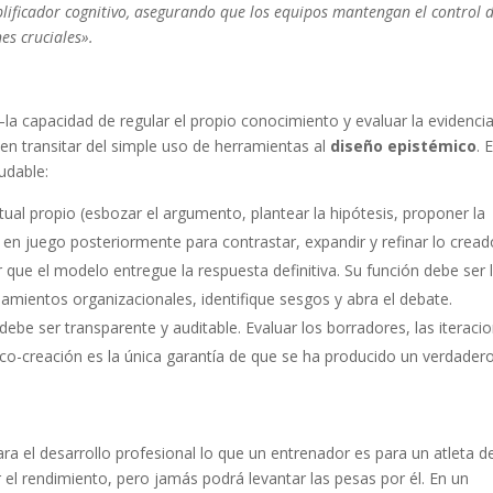
plificador cognitivo, asegurando que los equipos mantengan el control d
es cruciales».
—la capacidad de regular el propio conocimiento y evaluar la evidenci
en transitar del simple uso de herramientas al
diseño epistémico
. 
ludable:
tual propio (esbozar el argumento, plantear la hipótesis, proponer la
ra en juego posteriormente para contrastar, expandir y refinar lo cread
que el modelo entregue la respuesta definitiva. Su función debe ser 
mientos organizacionales, identifique sesgos y abra el debate.
debe ser transparente y auditable. Evaluar los borradores, las iteraci
co-creación es la única garantía de que se ha producido un verdader
, para el desarrollo profesional lo que un entrenador es para un atleta d
r el rendimiento, pero jamás podrá levantar las pesas por él. En un